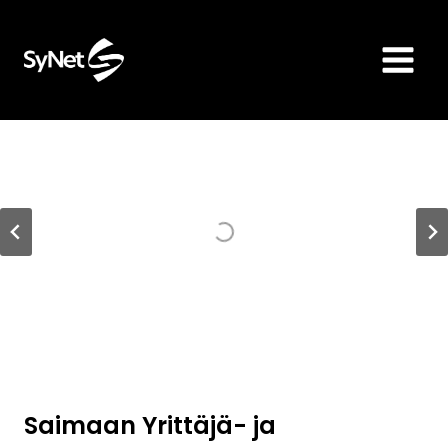
Siirry
sisältöön
Saimaan Yrittäjä- ja